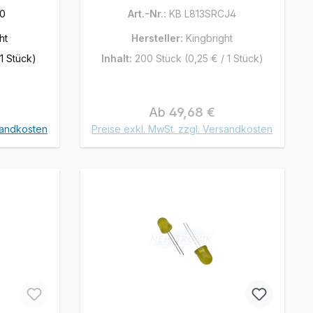
00
Art.-Nr.:
KB L813SRCJ4
ht
Hersteller:
Kingbright
 1 Stück)
Inhalt:
200 Stück
(0,25 € / 1 Stück)
is:
Regulärer Preis:
Ab
49,68 €
sandkosten
Preise exkl. MwSt. zzgl. Versandkosten