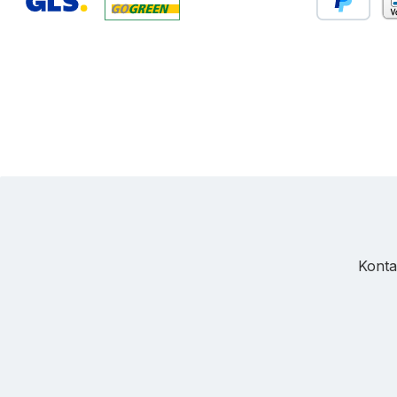
Benutzerdefiniertes Bild 1
Benutzerdefiniertes Bild 2
PayPal
Vo
Konta