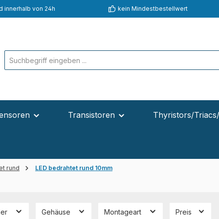
d innerhalb von 24h
kein Mindestbestellwert
ensoren
Transistoren
Thyristors/Triacs
et rund
LED bedrahtet rund 10mm
ler
Gehäuse
Montageart
Preis