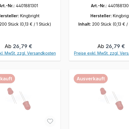
Art.-Nr.:
4401881301
Art.-Nr.:
44018813
ersteller:
Kingbright
Hersteller:
Kingbrig
200 Stück
(0,13 € / 1 Stück)
Inhalt:
200 Stück
(0,13 € /
Regulärer Preis:
Regulärer Pre
Ab
26,79 €
Ab
26,79 €
kl. MwSt. zzgl. Versandkosten
Preise exkl. MwSt. zzgl. Ver
kauft
Ausverkauft