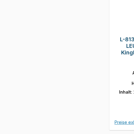
L-81
LE
King
H
Inhalt:
Preise ex