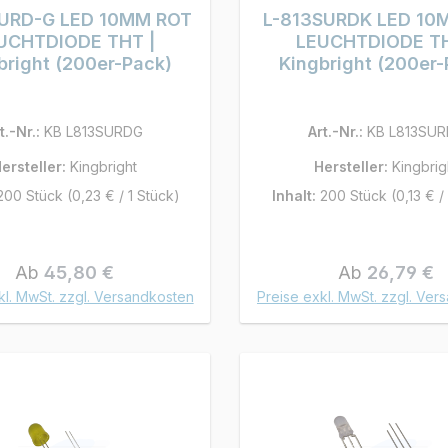
SURD-G LED 10MM ROT
L-813SURDK LED 10
UCHTDIODE THT |
LEUCHTDIODE TH
bright (200er-Pack)
Kingbright (200er-
t.-Nr.:
KB L813SURDG
Art.-Nr.:
KB L813SU
ersteller:
Kingbright
Hersteller:
Kingbrig
200 Stück
(0,23 € / 1 Stück)
Inhalt:
200 Stück
(0,13 € /
Regulärer Preis:
Regulärer Pre
Ab
45,80 €
Ab
26,79 €
kl. MwSt. zzgl. Versandkosten
Preise exkl. MwSt. zzgl. Ver