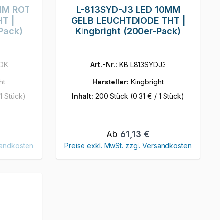
MM ROT
L-813SYD-J3 LED 10MM
T |
GELB LEUCHTDIODE THT |
Pack)
Kingbright (200er-Pack)
RDK
Art.-Nr.:
KB L813SYDJ3
ht
Hersteller:
Kingbright
 1 Stück)
Inhalt:
200 Stück
(0,31 € / 1 Stück)
is:
Regulärer Preis:
Ab
61,13 €
sandkosten
Preise exkl. MwSt. zzgl. Versandkosten