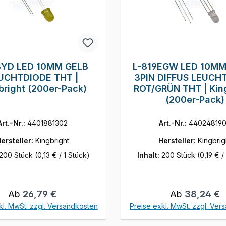
3YD LED 10MM GELB
L-819EGW LED 10MM
UCHTDIODE THT |
3PIN DIFFUS LEUCH
bright (200er-Pack)
ROT/GRÜN THT | Kin
(200er-Pack)
Art.-Nr.:
4401881302
Art.-Nr.:
44024819
ersteller:
Kingbright
Hersteller:
Kingbrig
200 Stück
(0,13 € / 1 Stück)
Inhalt:
200 Stück
(0,19 € /
Regulärer Preis:
Regulärer Pre
Ab
26,79 €
Ab
38,24 €
kl. MwSt. zzgl. Versandkosten
Preise exkl. MwSt. zzgl. Ver