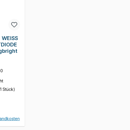
 WEISS
TDIODE
gbright
00
ht
 1 Stück)
is:
sandkosten