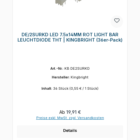
DE/2SURKD LED 7.5x14MM ROT LIGHT BAR
LEUCHTDIODE THT | KINGBRIGHT (36er-Pack)
Art.-Nr.:
KB DE2SURKD
Hersteller:
Kingbright
Inhalt:
36 Stück
(0,55 € / 1 Stück)
Regulärer Preis:
Ab
19,91 €
Preise exkl. MwSt. zzgl. Versandkosten
Details