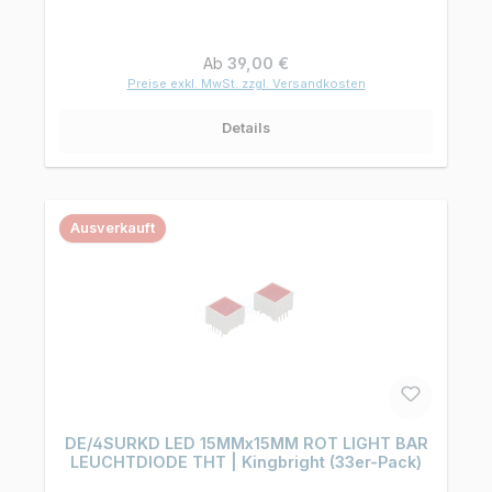
Regulärer Preis:
Ab
39,00 €
Preise exkl. MwSt. zzgl. Versandkosten
Details
Ausverkauft
DE/4SURKD LED 15MMx15MM ROT LIGHT BAR
LEUCHTDIODE THT | Kingbright (33er-Pack)