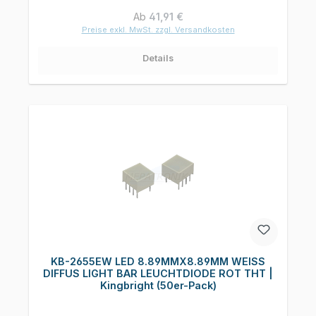
Regulärer Preis:
Ab
41,91 €
Preise exkl. MwSt. zzgl. Versandkosten
Details
KB-2655EW LED 8.89MMX8.89MM WEISS
DIFFUS LIGHT BAR LEUCHTDIODE ROT THT |
Kingbright (50er-Pack)