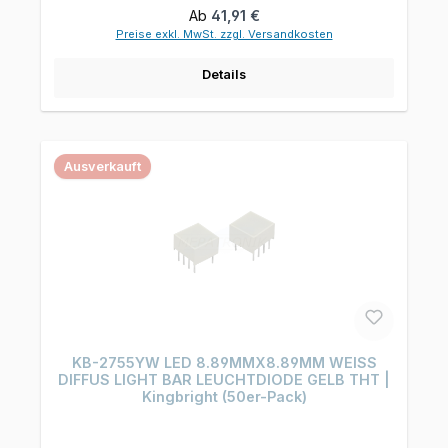
Regulärer Preis:
Ab
41,91 €
Preise exkl. MwSt. zzgl. Versandkosten
Details
Ausverkauft
KB-2755YW LED 8.89MMX8.89MM WEISS
DIFFUS LIGHT BAR LEUCHTDIODE GELB THT |
Kingbright (50er-Pack)