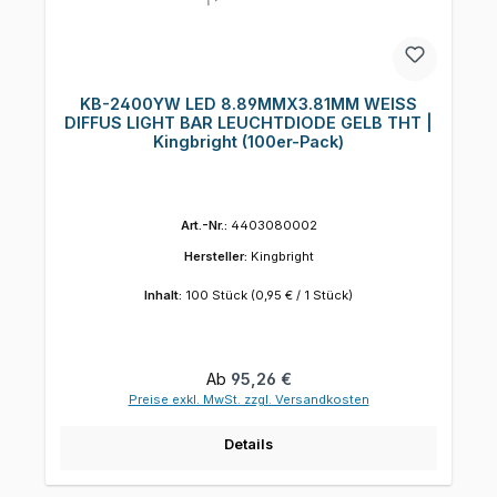
KB-2400YW LED 8.89MMX3.81MM WEISS
DIFFUS LIGHT BAR LEUCHTDIODE GELB THT |
Kingbright (100er-Pack)
Art.-Nr.:
4403080002
Hersteller:
Kingbright
Inhalt:
100 Stück
(0,95 € / 1 Stück)
Regulärer Preis:
Ab
95,26 €
Preise exkl. MwSt. zzgl. Versandkosten
Details