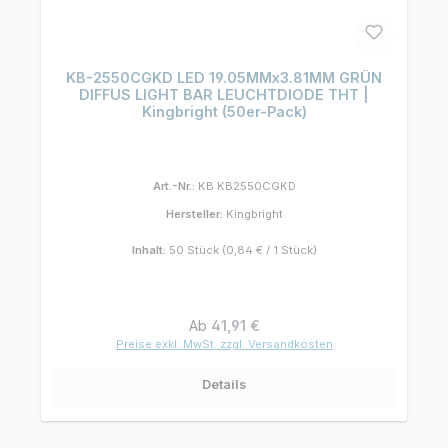
KB-2550CGKD LED 19.05MMx3.81MM GRÜN
DIFFUS LIGHT BAR LEUCHTDIODE THT |
Kingbright (50er-Pack)
Art.-Nr.:
KB KB2550CGKD
Hersteller:
Kingbright
Inhalt:
50 Stück
(0,84 € / 1 Stück)
Regulärer Preis:
Ab
41,91 €
Preise exkl. MwSt. zzgl. Versandkosten
Details