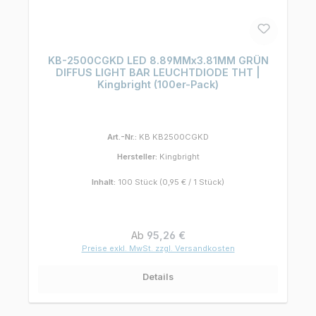
KB-2500CGKD LED 8.89MMx3.81MM GRÜN
DIFFUS LIGHT BAR LEUCHTDIODE THT |
Kingbright (100er-Pack)
Art.-Nr.:
KB KB2500CGKD
Hersteller:
Kingbright
Inhalt:
100 Stück
(0,95 € / 1 Stück)
Regulärer Preis:
Ab
95,26 €
Preise exkl. MwSt. zzgl. Versandkosten
Details