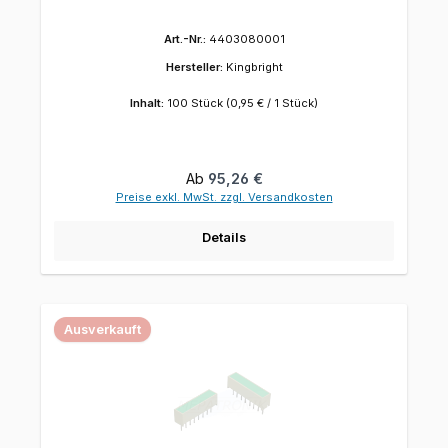
Art.-Nr.:
4403080001
Hersteller:
Kingbright
Inhalt:
100 Stück
(0,95 € / 1 Stück)
Regulärer Preis:
Ab
95,26 €
Preise exkl. MwSt. zzgl. Versandkosten
Details
Ausverkauft