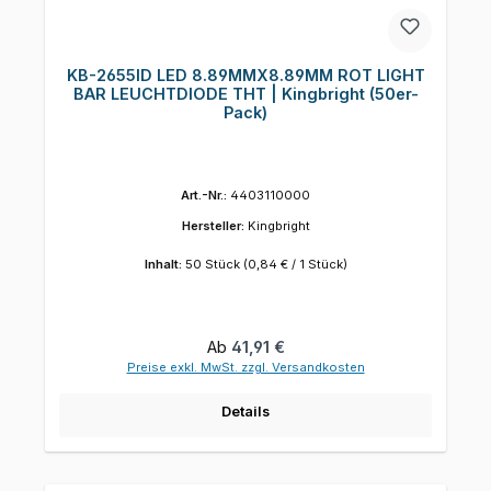
KB-2655ID LED 8.89MMX8.89MM ROT LIGHT
BAR LEUCHTDIODE THT | Kingbright (50er-
Pack)
Art.-Nr.:
4403110000
Hersteller:
Kingbright
Inhalt:
50 Stück
(0,84 € / 1 Stück)
Regulärer Preis:
Ab
41,91 €
Preise exkl. MwSt. zzgl. Versandkosten
Details