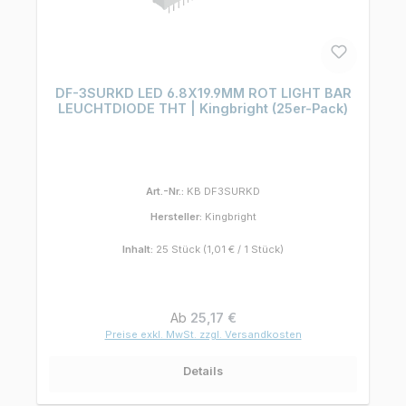
DF-3SURKD LED 6.8X19.9MM ROT LIGHT BAR
LEUCHTDIODE THT | Kingbright (25er-Pack)
Art.-Nr.:
KB DF3SURKD
Hersteller:
Kingbright
Inhalt:
25 Stück
(1,01 € / 1 Stück)
Regulärer Preis:
Ab
25,17 €
Preise exkl. MwSt. zzgl. Versandkosten
Details