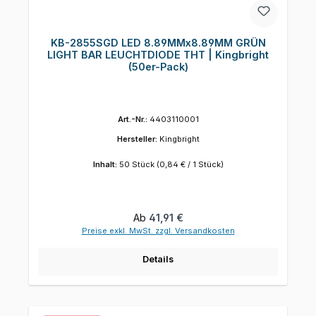
KB-2855SGD LED 8.89MMx8.89MM GRÜN
LIGHT BAR LEUCHTDIODE THT | Kingbright
(50er-Pack)
Art.-Nr.:
4403110001
Hersteller:
Kingbright
Inhalt:
50 Stück
(0,84 € / 1 Stück)
Regulärer Preis:
Ab
41,91 €
Preise exkl. MwSt. zzgl. Versandkosten
Details