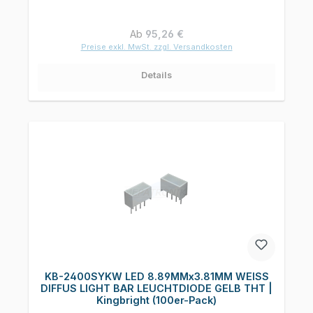
Regulärer Preis:
Ab
95,26 €
Preise exkl. MwSt. zzgl. Versandkosten
Details
KB-2400SYKW LED 8.89MMx3.81MM WEISS
DIFFUS LIGHT BAR LEUCHTDIODE GELB THT |
Kingbright (100er-Pack)