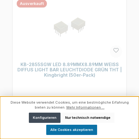
Ausverkauft
KB-2855SGW LED 8.89MMX8.89MM WEISS
DIFFUS LIGHT BAR LEUCHTDIODE GRÜN THT |
Kingbright (50er-Pack)
Art.-Nr.:
4403110005
Diese Website verwendet Cookies, um eine bestmögliche Erfahrung
Hersteller:
Kingbright
bieten zu können.
Mehr Informationen ...
Konfigurieren
Nur technisch notwendige
Inhalt:
50 Stück
(0,84 € / 1 Stück)
Werkzeugleiste anzeigen
Alle Cookies akzeptieren