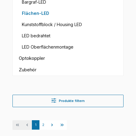
Bargraf-LED
Flächen-LED
Kunststoffblock / Housing LED
LED bedrahtet
LED Oberflächenmontage
Optokoppler
Zubehör
Produkte filtern
Seite
Seite
1
2