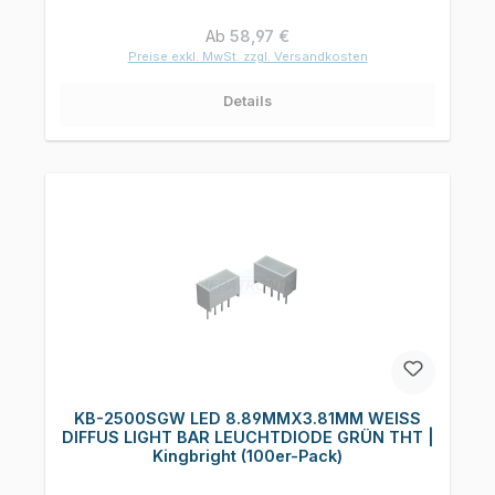
Regulärer Preis:
Ab
58,97 €
Preise exkl. MwSt. zzgl. Versandkosten
Details
KB-2500SGW LED 8.89MMX3.81MM WEISS
DIFFUS LIGHT BAR LEUCHTDIODE GRÜN THT |
Kingbright (100er-Pack)