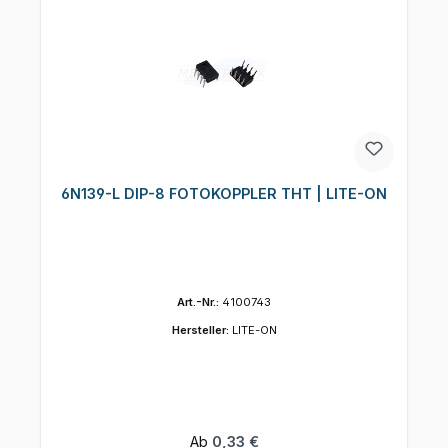
6N139-L DIP-8 FOTOKOPPLER THT | LITE-ON
Art.-Nr.:
4100743
Hersteller:
LITE-ON
Regulärer Preis:
Ab
0,33 €