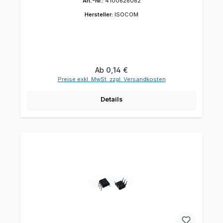
Art.-Nr.:
4100626062
Hersteller:
ISOCOM
Regulärer Preis:
Ab
0,14 €
Preise exkl. MwSt. zzgl. Versandkosten
Details