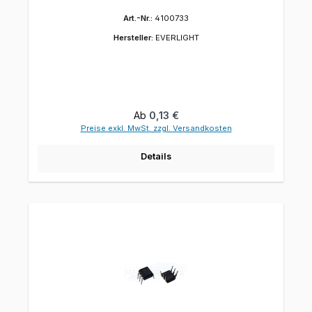
Art.-Nr.:
4100733
Hersteller:
EVERLIGHT
Regulärer Preis:
Ab
0,13 €
Preise exkl. MwSt. zzgl. Versandkosten
Details