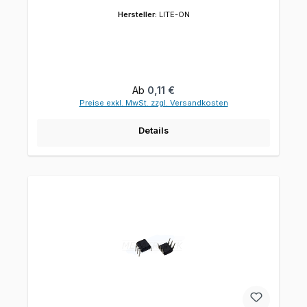
Hersteller:
LITE-ON
Regulärer Preis:
Ab
0,11 €
Preise exkl. MwSt. zzgl. Versandkosten
Details