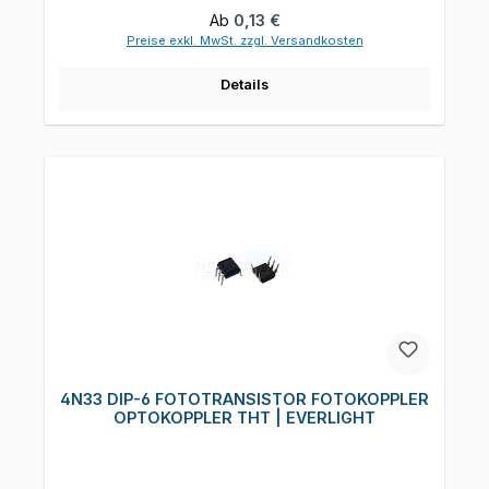
Regulärer Preis:
Ab
0,13 €
Preise exkl. MwSt. zzgl. Versandkosten
Details
4N33 DIP-6 FOTOTRANSISTOR FOTOKOPPLER
OPTOKOPPLER THT | EVERLIGHT