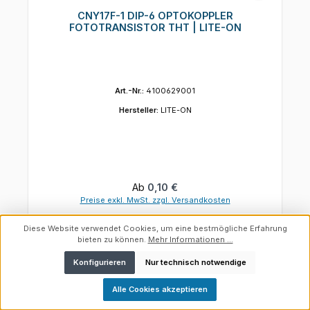
CNY17F-1 DIP-6 OPTOKOPPLER
FOTOTRANSISTOR THT | LITE-ON
Art.-Nr.:
4100629001
Hersteller:
LITE-ON
Regulärer Preis:
Ab
0,10 €
Preise exkl. MwSt. zzgl. Versandkosten
Details
Diese Website verwendet Cookies, um eine bestmögliche Erfahrung
bieten zu können.
Mehr Informationen ...
Konfigurieren
Nur technisch notwendige
Werkzeugleiste anzeigen
Alle Cookies akzeptieren