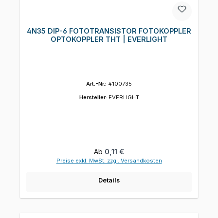
4N35 DIP-6 FOTOTRANSISTOR FOTOKOPPLER
OPTOKOPPLER THT | EVERLIGHT
Art.-Nr.:
4100735
Hersteller:
EVERLIGHT
Regulärer Preis:
Ab
0,11 €
Preise exkl. MwSt. zzgl. Versandkosten
Details