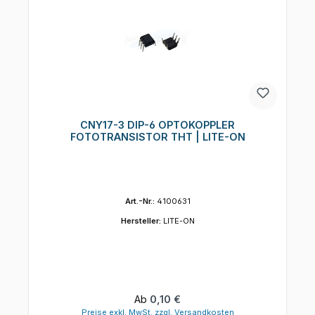
CNY17-3 DIP-6 OPTOKOPPLER
FOTOTRANSISTOR THT | LITE-ON
Art.-Nr.:
4100631
Hersteller:
LITE-ON
Regulärer Preis:
Ab
0,10 €
Preise exkl. MwSt. zzgl. Versandkosten