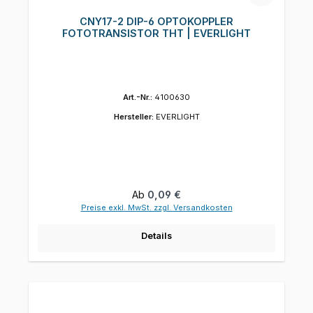
CNY17-2 DIP-6 OPTOKOPPLER
FOTOTRANSISTOR THT | EVERLIGHT
Art.-Nr.:
4100630
Hersteller:
EVERLIGHT
Regulärer Preis:
Ab
0,09 €
Preise exkl. MwSt. zzgl. Versandkosten
Details