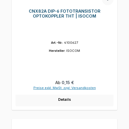
CNX82A DIP-6 FOTOTRANSISTOR
OPTOKOPPLER THT | ISOCOM
Art.-Nr.:
4100627
Hersteller:
ISOCOM
Regulärer Preis:
Ab
0,15 €
Preise exkl. MwSt. zzgl. Versandkosten
Details