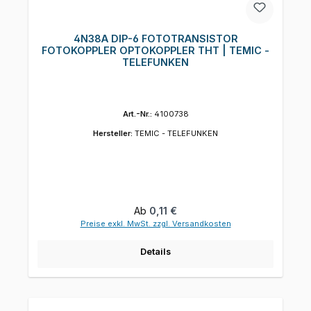
4N38A DIP-6 FOTOTRANSISTOR
FOTOKOPPLER OPTOKOPPLER THT | TEMIC -
TELEFUNKEN
Art.-Nr.:
4100738
Hersteller:
TEMIC - TELEFUNKEN
Regulärer Preis:
Ab
0,11 €
Preise exkl. MwSt. zzgl. Versandkosten
Details