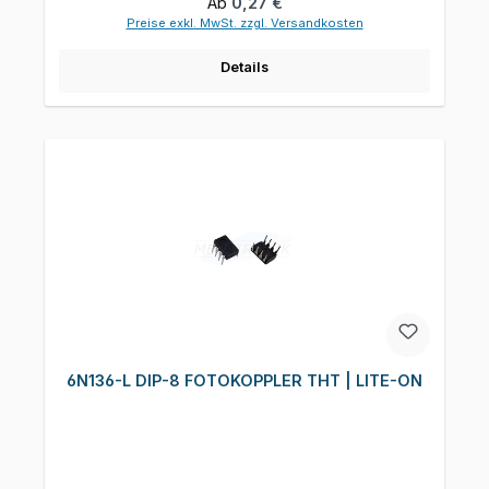
Regulärer Preis:
Ab
0,27 €
Preise exkl. MwSt. zzgl. Versandkosten
Details
6N136-L DIP-8 FOTOKOPPLER THT | LITE-ON