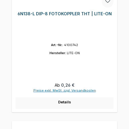
6N138-L DIP-8 FOTOKOPPLER THT | LITE-ON
Art.-Nr.:
4100742
Hersteller:
LITE-ON
Regulärer Preis:
Ab
0,26 €
Preise exkl. MwSt. zzgl. Versandkosten
Details