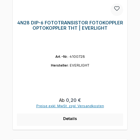
4N28 DIP-6 FOTOTRANSISTOR FOTOKOPPLER
OPTOKOPPLER THT | EVERLIGHT
Art.-Nr.:
4100728
Hersteller:
EVERLIGHT
Regulärer Preis:
Ab
0,20 €
Preise exkl. MwSt. zzgl. Versandkosten
Details