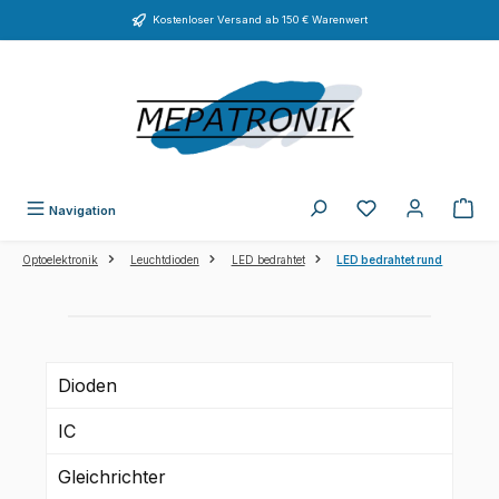
Zum Hauptinhalt springen
Kostenloser Versand ab 150 € Warenwert
Du hast 0 Produkte
Navigation
Optoelektronik
Leuchtdioden
LED bedrahtet
LED bedrahtet rund
Dioden
IC
Gleichrichter