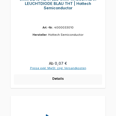
LEUCHTDIODE BLAU THT | Hottech
Semiconductor
Art.-Nr.:
4000033010
Hersteller:
Hottech Semiconductor
Regulärer Preis:
Ab
0,07 €
Preise exkl. MwSt. zzgl. Versandkosten
Details