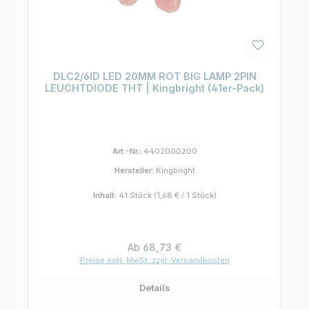
DLC2/6ID LED 20MM ROT BIG LAMP 2PIN
LEUCHTDIODE THT | Kingbright (41er-Pack)
Art.-Nr.:
4402000200
Hersteller:
Kingbright
Inhalt:
41 Stück
(1,68 € / 1 Stück)
Regulärer Preis:
Ab
68,73 €
Preise exkl. MwSt. zzgl. Versandkosten
Details