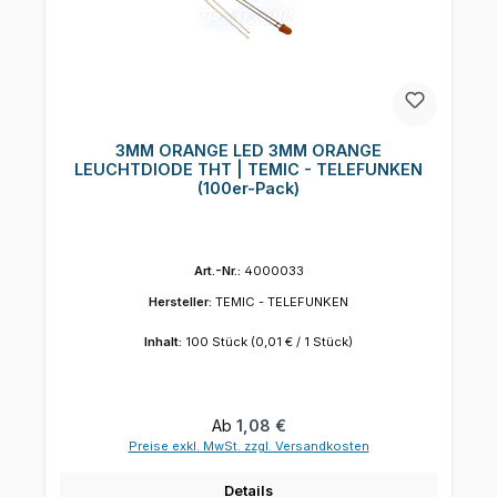
3MM ORANGE LED 3MM ORANGE
LEUCHTDIODE THT | TEMIC - TELEFUNKEN
(100er-Pack)
Art.-Nr.:
4000033
Hersteller:
TEMIC - TELEFUNKEN
Inhalt:
100 Stück
(0,01 € / 1 Stück)
Regulärer Preis:
Ab
1,08 €
Preise exkl. MwSt. zzgl. Versandkosten
Details