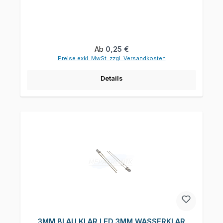
Regulärer Preis:
Ab
0,25 €
Preise exkl. MwSt. zzgl. Versandkosten
Details
3MM BLAU KLAR LED 3MM WASSERKLAR