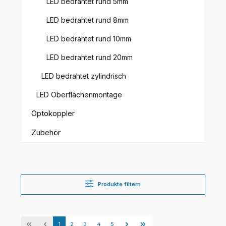
LED bedrahtet rund 5mm
LED bedrahtet rund 8mm
LED bedrahtet rund 10mm
LED bedrahtet rund 20mm
LED bedrahtet zylindrisch
LED Oberflächenmontage
Optokoppler
Zubehör
Produkte filtern
Seite
Seite
Seite
Seite
Seite
1
2
3
4
5