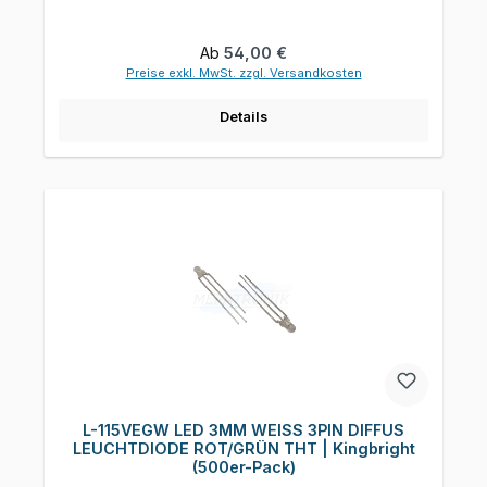
Regulärer Preis:
Ab
54,00 €
Preise exkl. MwSt. zzgl. Versandkosten
Details
L-115VEGW LED 3MM WEISS 3PIN DIFFUS
LEUCHTDIODE ROT/GRÜN THT | Kingbright
(500er-Pack)