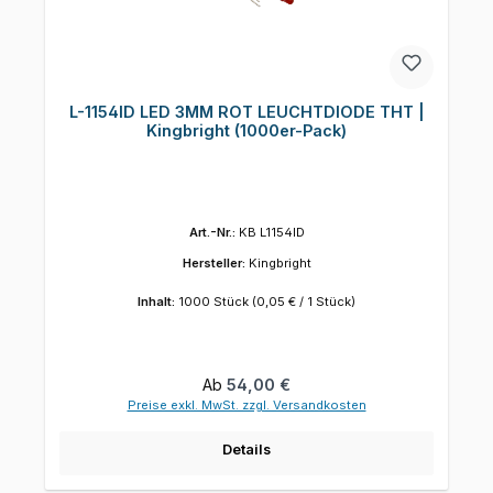
L-1154ID LED 3MM ROT LEUCHTDIODE THT |
Kingbright (1000er-Pack)
Art.-Nr.:
KB L1154ID
Hersteller:
Kingbright
Inhalt:
1000 Stück
(0,05 € / 1 Stück)
Regulärer Preis:
Ab
54,00 €
Preise exkl. MwSt. zzgl. Versandkosten
Details