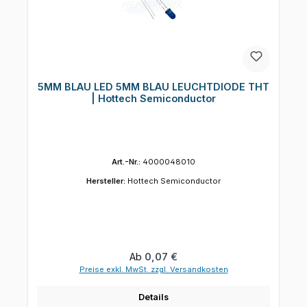
5MM BLAU LED 5MM BLAU LEUCHTDIODE THT
| Hottech Semiconductor
Art.-Nr.:
4000048010
Hersteller:
Hottech Semiconductor
Regulärer Preis:
Ab
0,07 €
Preise exkl. MwSt. zzgl. Versandkosten
Details