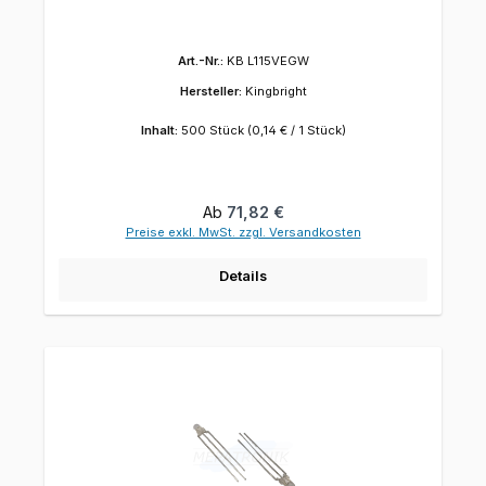
Art.-Nr.:
KB L115VEGW
Hersteller:
Kingbright
Inhalt:
500 Stück
(0,14 € / 1 Stück)
Regulärer Preis:
Ab
71,82 €
Preise exkl. MwSt. zzgl. Versandkosten
Details