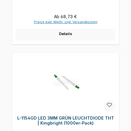
Regulärer Preis:
Ab
68,73 €
Preise exkl. MwSt. zzgl. Versandkosten
Details
L-1154GD LED 3MM GRÜN LEUCHTDIODE THT
| Kingbright (1000er-Pack)