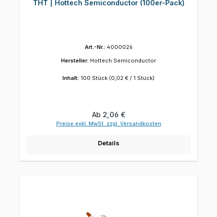
THT | Hottech Semiconductor (100er-Pack)
Art.-Nr.:
4000026
Hersteller:
Hottech Semiconductor
Inhalt:
100 Stück
(0,02 € / 1 Stück)
Regulärer Preis:
Ab
2,06 €
Preise exkl. MwSt. zzgl. Versandkosten
Details