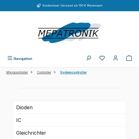
Zum Hauptinhalt springen
Kostenloser Versand ab 150 € Warenwert
Du hast 0 Produkte
Navigation
Mikrocontroller
Controller
Systemcontroller
Dioden
IC
Gleichrichter