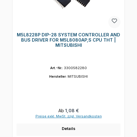
M5L8228P DIP-28 SYSTEM CONTROLLER AND
BUS DRIVER FOR M5L8080AP,S CPU THT |
MITSUBISHI
Art.-Nr.:
3300582280
Hersteller:
MITSUBISHI
Regulärer Preis:
Ab
1,08 €
Preise exkl. MwSt. zzgl. Versandkosten
Details