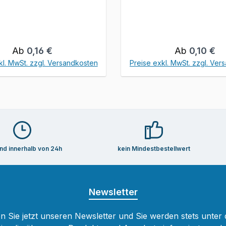
Regulärer Preis:
Regulärer Pr
Ab
0,16 €
Ab
0,10 €
kl. MwSt. zzgl. Versandkosten
Preise exkl. MwSt. zzgl. Ver
nd innerhalb von 24h
kein Mindestbestellwert
Newsletter
 Sie jetzt unseren Newsletter und Sie werden stets unter