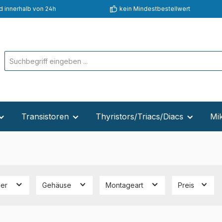
d innerhalb von 24h
kein Mindestbestellwert
Transistoren
Thyristors/Triacs/Diacs
Mik
ler
Gehäuse
Montageart
Preis