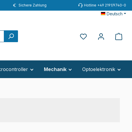
Sichere Zahlung
Hotline +49 2191/9740-0
Deutsch
Du hast 0 Produkte au
rocontroller
Mechanik
Optoelektronik