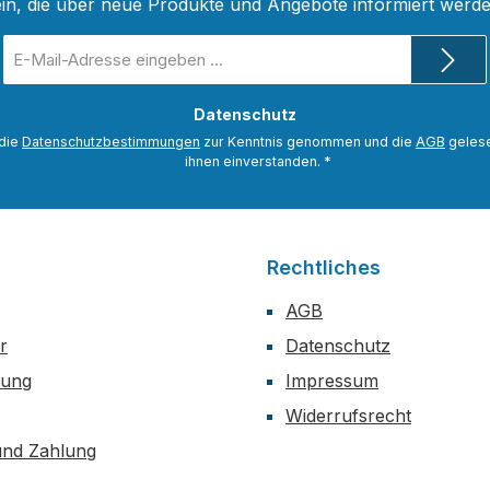
ein, die über neue Produkte und Angebote informiert werde
E-
Mail-
Adresse
Datenschutz
*
 die
Datenschutzbestimmungen
zur Kenntnis genommen und die
AGB
gelese
ihnen einverstanden.
*
Rechtliches
AGB
r
Datenschutz
dung
Impressum
Widerrufsrecht
und Zahlung