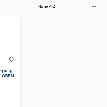
-polig
E OBEN