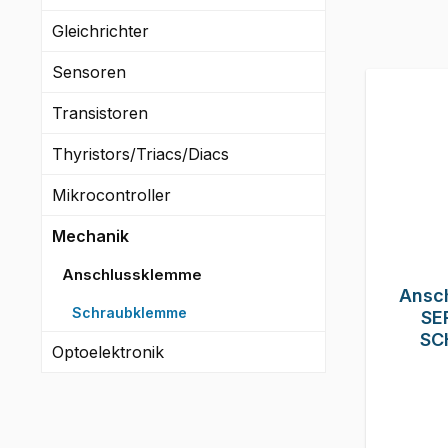
Gleichrichter
Sensoren
Transistoren
Thyristors/Triacs/Diacs
Mikrocontroller
Mechanik
Anschlussklemme
Ansc
Schraubklemme
SE
SC
Optoelektronik