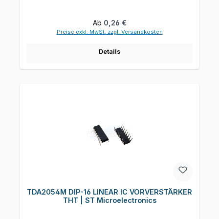
Regulärer Preis:
Ab
0,26 €
Preise exkl. MwSt. zzgl. Versandkosten
Details
TDA2054M DIP-16 LINEAR IC VORVERSTÄRKER
THT | ST Microelectronics