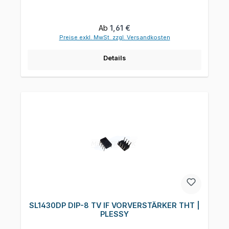
Regulärer Preis:
Ab
1,61 €
Preise exkl. MwSt. zzgl. Versandkosten
Details
SL1430DP DIP-8 TV IF VORVERSTÄRKER THT |
PLESSY