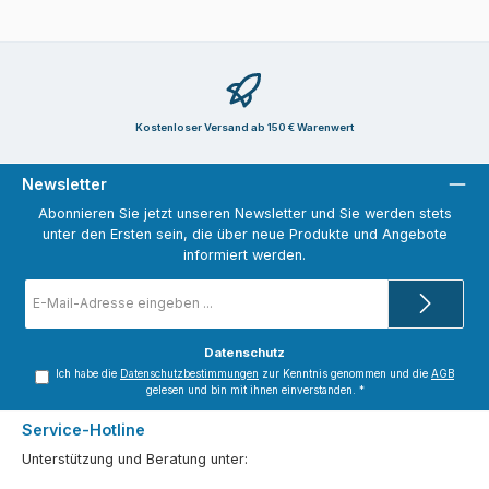
Kostenloser Versand ab 150 € Warenwert
Newsletter
Abonnieren Sie jetzt unseren Newsletter und Sie werden stets
unter den Ersten sein, die über neue Produkte und Angebote
informiert werden.
E-
Mail-
Adresse
*
Datenschutz
Ich habe die
Datenschutzbestimmungen
zur Kenntnis genommen und die
AGB
gelesen und bin mit ihnen einverstanden.
*
Service-Hotline
Unterstützung und Beratung unter: