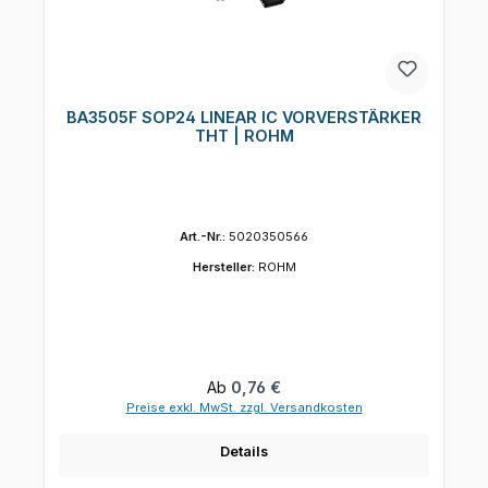
BA3505F SOP24 LINEAR IC VORVERSTÄRKER
THT | ROHM
Art.-Nr.:
5020350566
Hersteller:
ROHM
Regulärer Preis:
Ab
0,76 €
Preise exkl. MwSt. zzgl. Versandkosten
Details