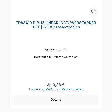
TDA3410 DIP-16 LINEAR IC VORVERSTÄRKER
THT | ST Microelectronics
Art.-Nr.:
3013410
Hersteller:
ST Microelectronics
Regulärer Preis:
Ab
0,38 €
Preise exkl. MwSt. zzgl. Versandkosten
Details