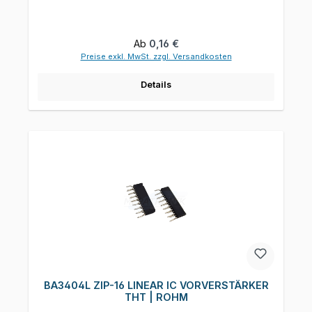
Regulärer Preis:
Ab
0,16 €
Preise exkl. MwSt. zzgl. Versandkosten
Details
BA3404L ZIP-16 LINEAR IC VORVERSTÄRKER
THT | ROHM