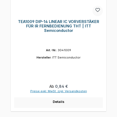
TEA1009 DIP-14 LINEAR IC VORVERSTÄKER
FÜR IR FERNBEDIENUNG THT | ITT
Semiconductor
Art.-Nr.:
3041009
Hersteller:
ITT Semiconductor
Regulärer Preis:
Ab
0,84 €
Preise exkl. MwSt. zzgl. Versandkosten
Details