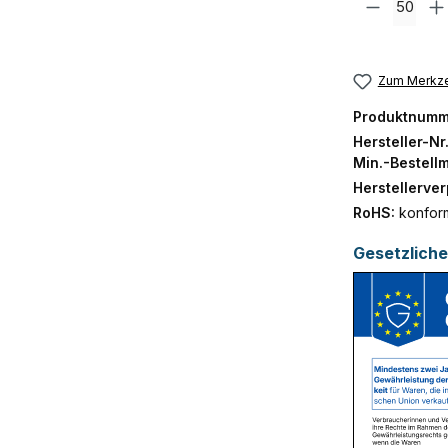
Zum Merkze
Produktnumm
Hersteller-Nr
Min.-Bestell
Herstellerve
RoHS:
konfor
Gesetzlich