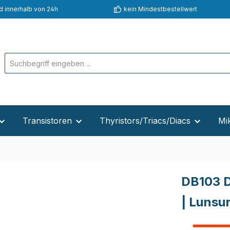
d innerhalb von 24h
kein Mindestbestellwert
Transistoren
Thyristors/Triacs/Diacs
Mi
DB103 
| Lunsu