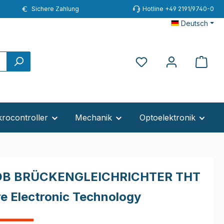
Sichere Zahlung
Hotline +49 2191/9740-0
Deutsch
krocontroller
Mechanik
Optoelektronik
DB BRÜCKENGLEICHRICHTER THT
re Electronic Technology