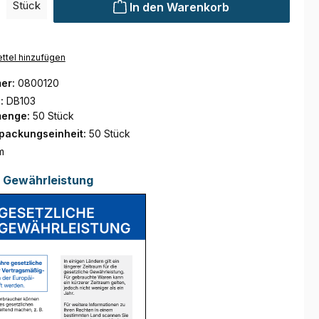
Stück
In den Warenkorb
ttel hinzufügen
er:
0800120
.:
DB103
menge:
50 Stück
rpackungseinheit:
50 Stück
m
e Gewährleistung