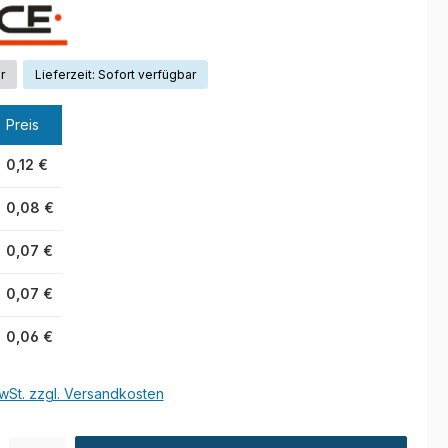
r
Lieferzeit: Sofort verfügbar
Preis
0,12 €
0,08 €
0,07 €
0,07 €
0,06 €
wSt. zzgl. Versandkosten
l: Gib den gewünschten Wert ein oder benutze die Schaltflächen um