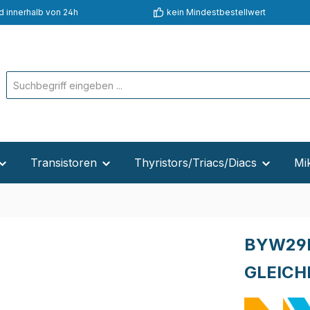
d innerhalb von 24h
kein Mindestbestellwert
Transistoren
Thyristors/Triacs/Diacs
Mi
BYW29E
GLEICH