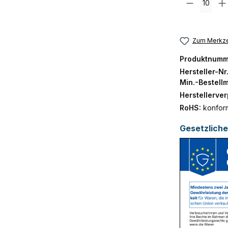
Zum Merkze
Produktnumm
Hersteller-Nr
Min.-Bestell
Herstellerve
RoHS:
konfor
Gesetzlich