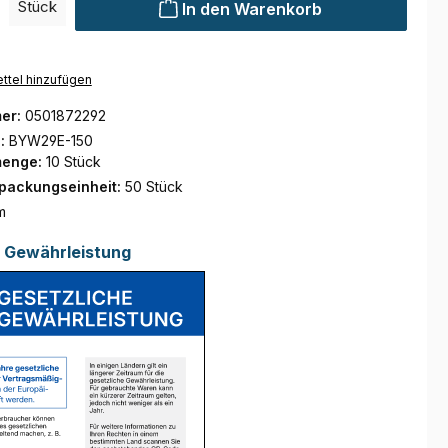
Stück
In den Warenkorb
ttel hinzufügen
er:
0501872292
.:
BYW29E-150
menge:
10 Stück
rpackungseinheit:
50 Stück
m
e Gewährleistung