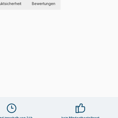
ktsicherheit
Bewertungen
nd innerhalb von 24h
kein Mindestbestellwert